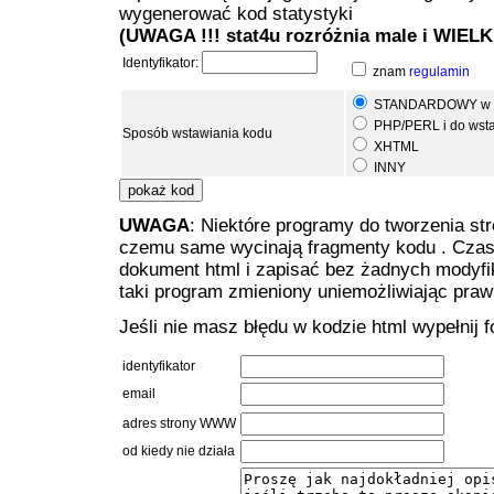
wygenerować kod statystyki
(UWAGA !!! stat4u rozróżnia male i WIELKI
Identyfikator:
znam
regulamin
STANDARDOWY w edy
PHP/PERL i do wst
Sposób wstawiania kodu
XHTML
INNY
UWAGA
: Niektóre programy do tworzenia s
czemu same wycinają fragmenty kodu . Cza
dokument html i zapisać bez żadnych modyfik
taki program zmieniony uniemożliwiając prawi
Jeśli nie masz błędu w kodzie html wypełnij f
identyfikator
email
adres strony WWW
od kiedy nie działa