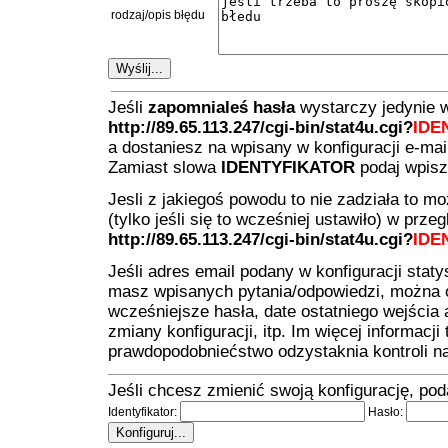
rodzaj/opis błędu
Jeśli
zapomnialeś hasła
wystarczy jedynie 
http://89.65.113.247/cgi-bin/stat4u.cgi?
IDE
a dostaniesz na wpisany w konfiguracji e-mail 
Zamiast slowa
IDENTYFIKATOR
podaj wpisz 
Jesli z jakiegoś powodu to nie zadziała to 
(tylko jeśli się to wcześniej ustawiło) w prz
http://89.65.113.247/cgi-bin/stat4u.cgi?
IDE
Jeśli adres email podany w konfiguracji statys
masz wpisanych pytania/odpowiedzi, można 
wcześniejsze hasła, date ostatniego wejścia 
zmiany konfiguracji, itp. Im więcej informacj
prawdopodobniećstwo odzystaknia kontroli na
Jeśli chcesz zmienić swoją konfigurację, podaj
Identyfikator:
Hasło: