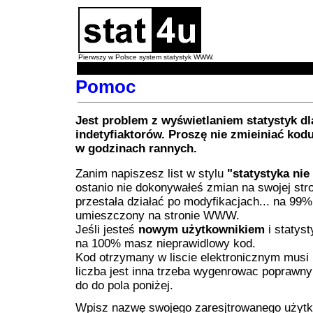
Pierwszy w Polsce system statystyk WWW.
Pomoc
Jest problem z wyświetlaniem statystyk dl
indetyfiaktorów. Proszę nie zmieiniać ko
w godzinach rannych.
Zanim napiszesz list w stylu
"statystyka nie
ostanio nie dokonywałeś zmian na swojej stro
przestała działać po modyfikacjach... na 99
umieszczony na stronie WWW.
Jeśli jesteś
nowym użytkownikiem
i statyst
na 100% masz nieprawidlowy kod.
Kod otrzymany w liscie elektronicznym musi mie
liczba jest inna trzeba wygenrowac poprawn
do do pola poniżej.
Wpisz nazwę swojego zaresjtrowanego użytko