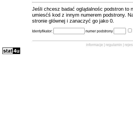
Jeśli chcesz badać oglądalnośc podstron to
umiesćś kod z innym numerem podstrony. Na
stronie glównej i zanaczyć go jako 0.
Identyfikator:
numer podstrony
informacje |
regulamin
|
rejes