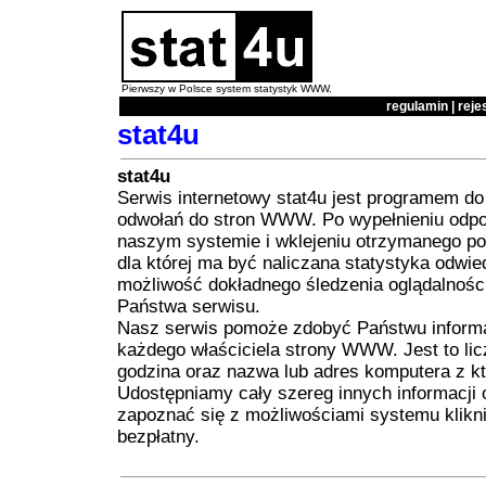
Pierwszy w Polsce system statystyk WWW.
regulamin
|
reje
stat4u
stat4u
Serwis internetowy stat4u jest programem do
odwołań do stron WWW. Po wypełnieniu odpo
naszym systemie i wklejeniu otrzymanego po
dla której ma być naliczana statystyka odwi
możliwość dokładnego śledzenia oglądalnoś
Państwa serwisu.
Nasz serwis pomoże zdobyć Państwu informac
każdego właściciela strony WWW. Jest to lic
godzina oraz nazwa lub adres komputera z kt
Udostępniamy cały szereg innych informacji 
zapoznać się z możliwościami systemu klikni
bezpłatny.