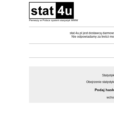
Pierwszy w Polsce system statystyk WWW
stat.4u.pl jest dostawcą darmow
Nie odpowiadamy za treści mon
Statysty
Obejrzenie statystyk
Podaj has
wcho