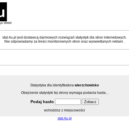
styk WWW
stat.4u.pl jest dostawcą darmowych rozwiązań statystyk dla stron internetowych.
Nie odpowiadamy za treści monitorownych stron oraz wyswietlanych reklam .
Statystyka dla identyfikatora
wierzchowisko
Obejrzenie statystyki tej strony wymaga podania hasła...
Podaj hasło
wchodzisz z miejscowości
stat.4u.pl