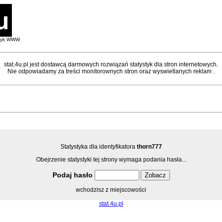
styk WWW
stat.4u.pl jest dostawcą darmowych rozwiązań statystyk dla stron internetowych.
Nie odpowiadamy za treści monitorownych stron oraz wyswietlanych reklam .
Statystyka dla identyfikatora
thorn777
Obejrzenie statystyki tej strony wymaga podania hasła...
Podaj hasło
wchodzisz z miejscowości
stat.4u.pl