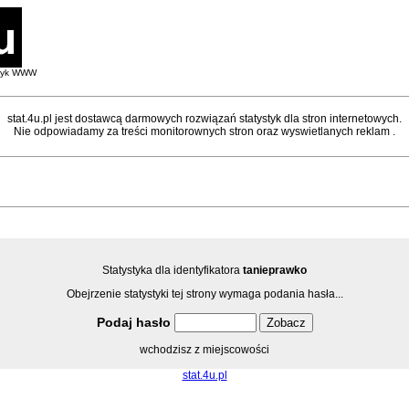
styk WWW
stat.4u.pl jest dostawcą darmowych rozwiązań statystyk dla stron internetowych.
Nie odpowiadamy za treści monitorownych stron oraz wyswietlanych reklam .
Statystyka dla identyfikatora
tanieprawko
Obejrzenie statystyki tej strony wymaga podania hasła...
Podaj hasło
wchodzisz z miejscowości
stat.4u.pl