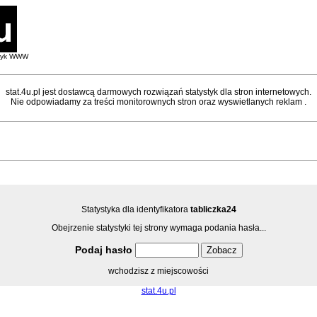
styk WWW
stat.4u.pl jest dostawcą darmowych rozwiązań statystyk dla stron internetowych.
Nie odpowiadamy za treści monitorownych stron oraz wyswietlanych reklam .
Statystyka dla identyfikatora
tabliczka24
Obejrzenie statystyki tej strony wymaga podania hasła...
Podaj hasło
wchodzisz z miejscowości
stat.4u.pl