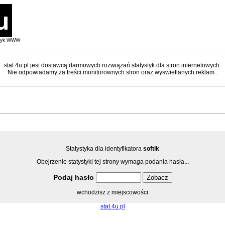
styk WWW
stat.4u.pl jest dostawcą darmowych rozwiązań statystyk dla stron internetowych.
Nie odpowiadamy za treści monitorownych stron oraz wyswietlanych reklam .
Statystyka dla identyfikatora
softik
Obejrzenie statystyki tej strony wymaga podania hasła...
Podaj hasło
wchodzisz z miejscowości
stat.4u.pl