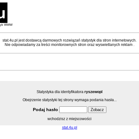
styk WWW
stat.4u.pl jest dostawcą darmowych rozwiązań statystyk dla stron internetowych.
Nie odpowiadamy za treści monitorownych stron oraz wyswietlanych reklam .
Statystyka dla identyfikatora
ryszewopl
Obejrzenie statystyki tej strony wymaga podania hasła...
Podaj hasło
wchodzisz z miejscowości
stat.4u.pl