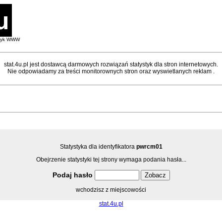
styk WWW
stat.4u.pl jest dostawcą darmowych rozwiązań statystyk dla stron internetowych.
Nie odpowiadamy za treści monitorownych stron oraz wyswietlanych reklam .
Statystyka dla identyfikatora
pwrcm01
Obejrzenie statystyki tej strony wymaga podania hasła...
Podaj hasło
wchodzisz z miejscowości
stat.4u.pl