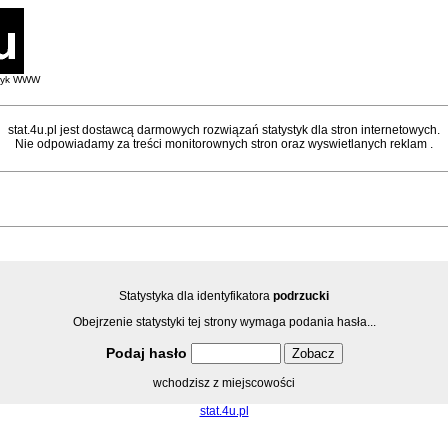
styk WWW
stat.4u.pl jest dostawcą darmowych rozwiązań statystyk dla stron internetowych.
Nie odpowiadamy za treści monitorownych stron oraz wyswietlanych reklam .
Statystyka dla identyfikatora
podrzucki
Obejrzenie statystyki tej strony wymaga podania hasła...
Podaj hasło
wchodzisz z miejscowości
stat.4u.pl