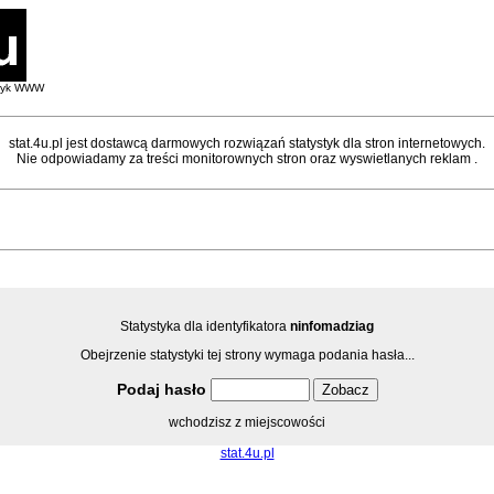
styk WWW
stat.4u.pl jest dostawcą darmowych rozwiązań statystyk dla stron internetowych.
Nie odpowiadamy za treści monitorownych stron oraz wyswietlanych reklam .
Statystyka dla identyfikatora
ninfomadziag
Obejrzenie statystyki tej strony wymaga podania hasła...
Podaj hasło
wchodzisz z miejscowości
stat.4u.pl