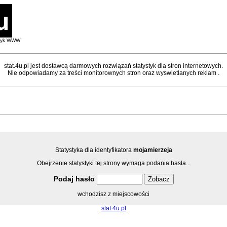
styk WWW
stat.4u.pl jest dostawcą darmowych rozwiązań statystyk dla stron internetowych.
Nie odpowiadamy za treści monitorownych stron oraz wyswietlanych reklam .
Statystyka dla identyfikatora
mojamierzeja
Obejrzenie statystyki tej strony wymaga podania hasła...
Podaj hasło
wchodzisz z miejscowości
stat.4u.pl