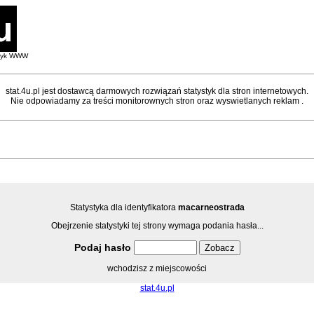
styk WWW
stat.4u.pl jest dostawcą darmowych rozwiązań statystyk dla stron internetowych.
Nie odpowiadamy za treści monitorownych stron oraz wyswietlanych reklam .
Statystyka dla identyfikatora
macarneostrada
Obejrzenie statystyki tej strony wymaga podania hasła...
Podaj hasło
wchodzisz z miejscowości
stat.4u.pl