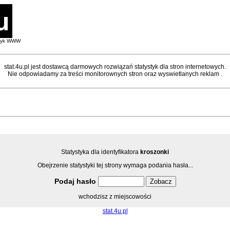
styk WWW
stat.4u.pl jest dostawcą darmowych rozwiązań statystyk dla stron internetowych.
Nie odpowiadamy za treści monitorownych stron oraz wyswietlanych reklam .
Statystyka dla identyfikatora
kroszonki
Obejrzenie statystyki tej strony wymaga podania hasła...
Podaj hasło
wchodzisz z miejscowości
stat.4u.pl