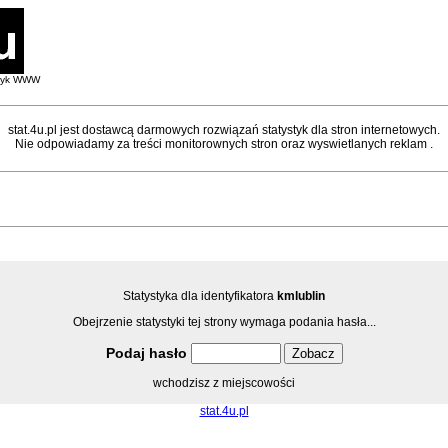
styk WWW
stat.4u.pl jest dostawcą darmowych rozwiązań statystyk dla stron internetowych.
Nie odpowiadamy za treści monitorownych stron oraz wyswietlanych reklam .
Statystyka dla identyfikatora
kmlublin
Obejrzenie statystyki tej strony wymaga podania hasła...
Podaj hasło
wchodzisz z miejscowości
stat.4u.pl