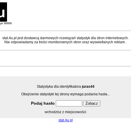
styk WWW
stat.4u.pl jest dostawcą darmowych rozwiązań statystyk dla stron internetowych.
Nie odpowiadamy za treści monitorownych stron oraz wyswietlanych reklam .
Statystyka dla identyfikatora
juras44
Obejrzenie statystyki tej strony wymaga podania hasła...
Podaj hasło
wchodzisz z miejscowości
stat.4u.pl