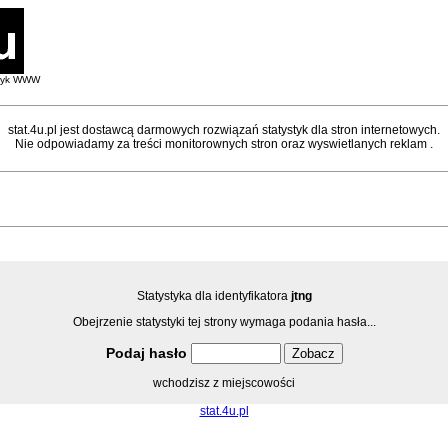
styk WWW
stat.4u.pl jest dostawcą darmowych rozwiązań statystyk dla stron internetowych.
Nie odpowiadamy za treści monitorownych stron oraz wyswietlanych reklam .
Statystyka dla identyfikatora
jtng
Obejrzenie statystyki tej strony wymaga podania hasła...
Podaj hasło
wchodzisz z miejscowości
stat.4u.pl