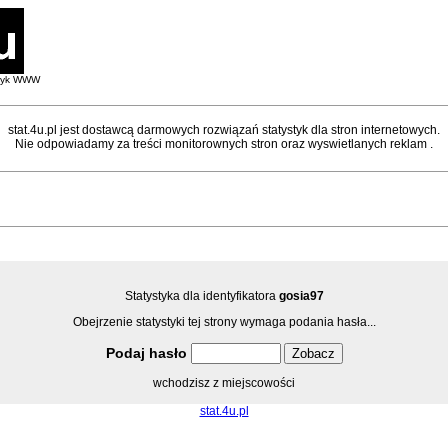
styk WWW
stat.4u.pl jest dostawcą darmowych rozwiązań statystyk dla stron internetowych.
Nie odpowiadamy za treści monitorownych stron oraz wyswietlanych reklam .
Statystyka dla identyfikatora
gosia97
Obejrzenie statystyki tej strony wymaga podania hasła...
Podaj hasło
wchodzisz z miejscowości
stat.4u.pl