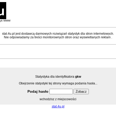
styk WWW
stat.4u.pl jest dostawcą darmowych rozwiązań statystyk dla stron internetowych.
Nie odpowiadamy za treści monitorownych stron oraz wyswietlanych reklam .
Statystyka dla identyfikatora
gkw
Obejrzenie statystyki tej strony wymaga podania hasła...
Podaj hasło
wchodzisz z miejscowości
stat.4u.pl