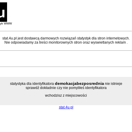
styk WWW
stat.4u.pl jest dostawcą darmowych rozwiązań statystyk dla stron internetowych.
Nie odpowiadamy za treści monitorownych stron oraz wyswietlanych reklam .
demokacjabezposrednia
statystyka dla identyfikatora
nie istnieje
sprawdź dokładnie czy nie pomyliłeś identyfikatora
wchodzisz z miejscowości
stat.4u.pl