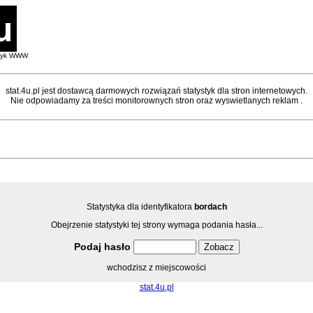
styk WWW
stat.4u.pl jest dostawcą darmowych rozwiązań statystyk dla stron internetowych.
Nie odpowiadamy za treści monitorownych stron oraz wyswietlanych reklam .
Statystyka dla identyfikatora
bordach
Obejrzenie statystyki tej strony wymaga podania hasła...
Podaj hasło
wchodzisz z miejscowości
stat.4u.pl