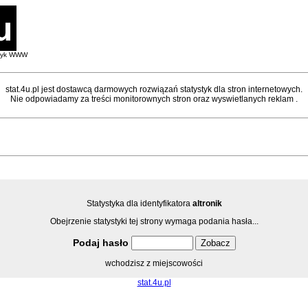
styk WWW
stat.4u.pl jest dostawcą darmowych rozwiązań statystyk dla stron internetowych.
Nie odpowiadamy za treści monitorownych stron oraz wyswietlanych reklam .
Statystyka dla identyfikatora
altronik
Obejrzenie statystyki tej strony wymaga podania hasła...
Podaj hasło
wchodzisz z miejscowości
stat.4u.pl