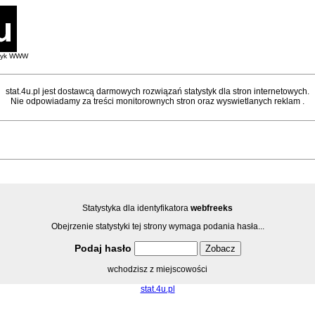
styk WWW
stat.4u.pl jest dostawcą darmowych rozwiązań statystyk dla stron internetowych.
Nie odpowiadamy za treści monitorownych stron oraz wyswietlanych reklam .
Statystyka dla identyfikatora
webfreeks
Obejrzenie statystyki tej strony wymaga podania hasła...
Podaj hasło
wchodzisz z miejscowości
stat.4u.pl