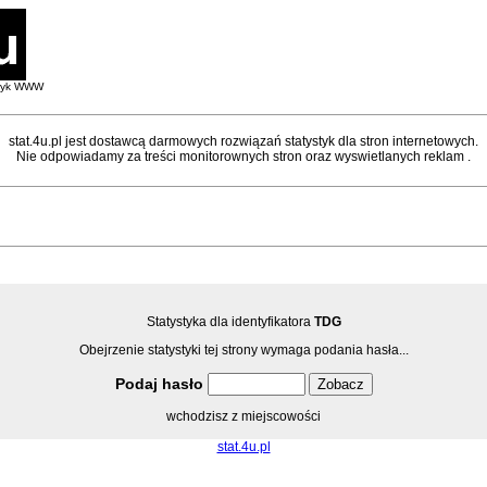
styk WWW
stat.4u.pl jest dostawcą darmowych rozwiązań statystyk dla stron internetowych.
Nie odpowiadamy za treści monitorownych stron oraz wyswietlanych reklam .
Statystyka dla identyfikatora
TDG
Obejrzenie statystyki tej strony wymaga podania hasła...
Podaj hasło
wchodzisz z miejscowości
stat.4u.pl