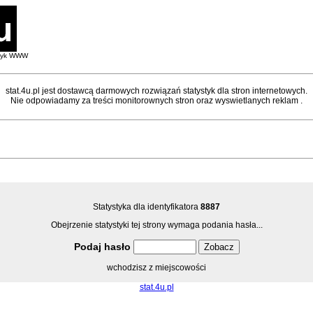
styk WWW
stat.4u.pl jest dostawcą darmowych rozwiązań statystyk dla stron internetowych.
Nie odpowiadamy za treści monitorownych stron oraz wyswietlanych reklam .
Statystyka dla identyfikatora
8887
Obejrzenie statystyki tej strony wymaga podania hasła...
Podaj hasło
wchodzisz z miejscowości
stat.4u.pl